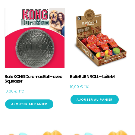
Balle KONG Duramax Ball – avec
Balle RUB N ROLL – taille M
Squeazer
10,00
€
TTC
10,00
€
TTC
AJOUTER AU PANIER
AJOUTER AU PANIER