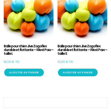
Balle pour chien Jive Zogoflex
Balle pour chien Jive Zogoflex
durable et flottante – West Paw –
durable et flottante – West Paw –
taille L
taille S
18,00
€
15,00
€
TTC
TTC
AJOUTER AU PANIER
AJOUTER AU PANIER