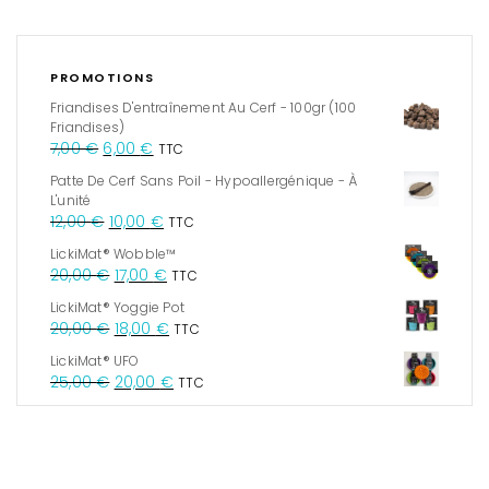
PROMOTIONS
Friandises D'entraînement Au Cerf - 100gr (100
Friandises)
7,00
€
6,00
€
TTC
Patte De Cerf Sans Poil - Hypoallergénique - À
L'unité
12,00
€
10,00
€
TTC
LickiMat® Wobble™
20,00
€
17,00
€
TTC
LickiMat® Yoggie Pot
20,00
€
18,00
€
TTC
LickiMat® UFO
25,00
€
20,00
€
TTC